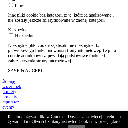
Inne
Inne pliki cookie bez kategorii to te, które są analizowane i
nie zostały jeszcze sklasyfikowane w żadnej kategorii.
Niezbędne
Niezbędne
Niezbędne pliki cookie są absolutnie niezbędne do
prawidłowego funkcjonowania strony internetowej. Te pliki
cookie anonimowo zapewniają podstawowe funkcje i
zabezpieczenia strony internetowej.
SAVE & ACCEPT
ślubuję
wizerunek
portrety
projekty
reportaże
eventy
art
Ta strona używa plików Cookies. Dowiedz się więcej o celu ich
lekcje fotografii
używania i możliwości zmiany ustawień Cookies w przeglądarce.
o mnie
kontakt